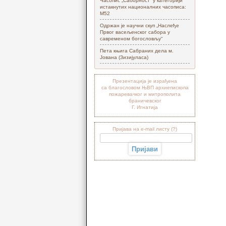
Часопис „Саборност“ у категорији
истакнутих националних часописа:
М52
Одржан је научни скуп „Наслеђе
Првог васељенског сабора у
савременом богословљу“
Пета књига Сабраних дела м.
Јована (Зизијуласа)
Презентација је израђена
са благословом ЊВП архиепископа
пожаревачког и митрополита
браничевског
Г. Игнатија
Пријава на e-mail листу (?)