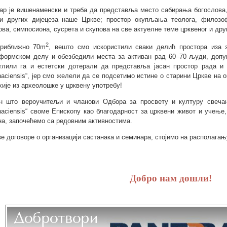
ар је вишенаменски и треба да представља место сабирања богослова,
и других дијецеза наше Цркве; простор окупљања теолога, филозо
ова, симпосиона, сусрета и скупова на све актуелне теме црквеног и др
2
риближно 70m
, вешто смо искористили сваки делић простора иза 
формском делу и обезбедили места за активан рад 60–70 људи, допун
тлили га и естетски дотерали да представља јасан простор рада и д
naciensis“, јер смо желели да се подсетимо истине о старини Цркве на
хије из археолошке у црквену употребу!
н што вероучитељи и чланови Одбора за просвету и културу свеч
naciensis“ своме Епископу као благодарност за црквени живот и учење,
на, започећемо са редовним активностима.
ве договоре о организацији састанака и семинара, стојимо на располагању
Добро нам дошли!