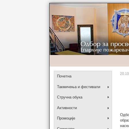
20.10
Почетна
Такмичења и фестивали
Стручна обука
Активности
Одбо
Промоције
обра
насе
Семинари