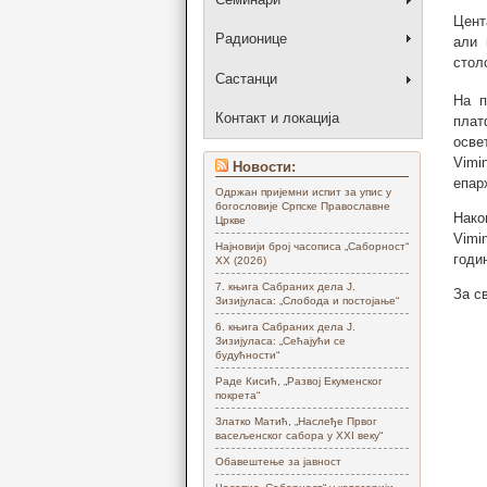
Цент
Радионице
али 
стол
Састанци
На п
Контакт и локација
плат
осве
Vimi
Новости:
епар
Одржан пријемни испит за упис у
богословије Српске Православне
Нако
Цркве
Vimi
Најновији број часописа „Саборност“
годи
XX (2026)
7. књига Сабраних дела Ј.
За с
Зизијуласа: „Слобода и постојање“
6. књига Сабраних дела Ј.
Зизијуласа: „Сећајући се
будућности“
Раде Кисић, „Развој Екуменског
покрета“
Златко Матић, „Наслеђе Првог
васељенског сабора у XXI веку“
Обавештење за јавност