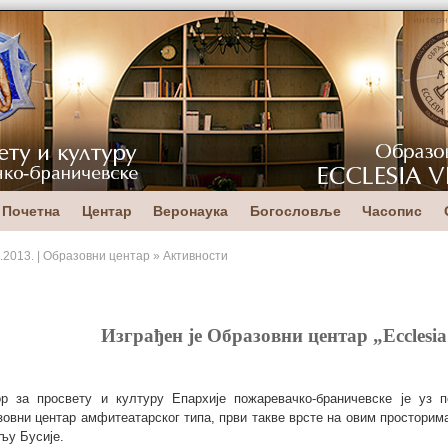
интерн
Почетна
Центар
Веронаука
Богословље
Часопис
.2013. | Образовни центар » Активности
Изграђен је Образовни центар „Ecclesia 
р за просвету и културу Епархије пожаревачко-браничевске је уз 
зовни центар амфитеатарског типа, први такве врсте на овим просторим
љу Бусије.