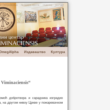
ет продавница
продајна места
садржај
контакт
OmegAlpha
Издаваштво
Култура
Viminaciensis“
помоћ добротвора и сарадника изградио
а, на другом нивоу Цркве у пожаревачком