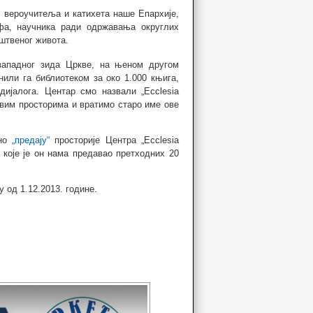
 вероучитеља и катихета наше Епархије,
фа, научника ради одржавања округлих
уштвеног живота.
западног зида Цркве, на њеном другом
или га библиотеком за око 1.000 књига,
ијалога. Центар смо назвали „Ecclesia
 овим просторима и вратимо старо име ове
ано
„предају“
просторије Центра „Ecclesia
 које је он нама предавао претходних 20
 од 1.12.2013. године.