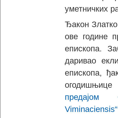
уметничких р
Ђакон Златко
ове године 
епископа. З
даривао екл
епископа, ђа
огодишњице
предајом 
Viminaciensis