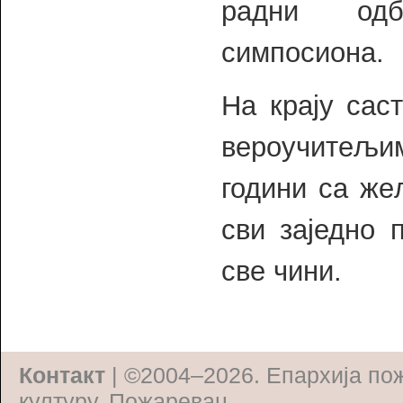
радни одбо
симпосиона.
На крају сас
вероучитељи
години са же
сви заједно 
све чини.
Контакт
| ©2004–2026.
Епархија по
културу, Пожаревац