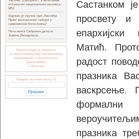
Часопис „Саборност“ у категорији
Састанком ј
истакнутих националних часописа:
М52
просвету и 
Одржан је научни скуп „Наслеђе
Првог васељенског сабора у
савременом богословљу“
епархијски 
Пета књига Сабраних дела м.
Јована (Зизијуласа)
Матић. Прото
Презентација је израђена
са благословом ЊВП архиепископа
пожаревачког и митрополита
радост повод
браничевског
Г. Игнатија
празника Ва
Пријава на e-mail листу (?)
васкрсење. 
формални
вероучитељ
празника тре