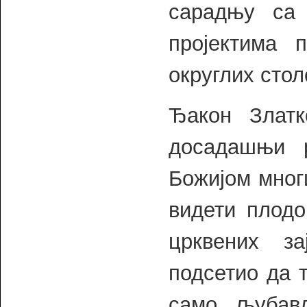
сарадњу са
пројектима 
округлих стол
Ђакон Златк
досадашњи 
Божијом мног
видети плодо
црквених з
подсетио да 
само љубав