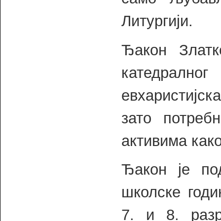
Литургији.
Ђакон Златк
катедрално
евхаристијска
зато потреб
активима како
Ђакон је по
школске годи
7. и 8. раз