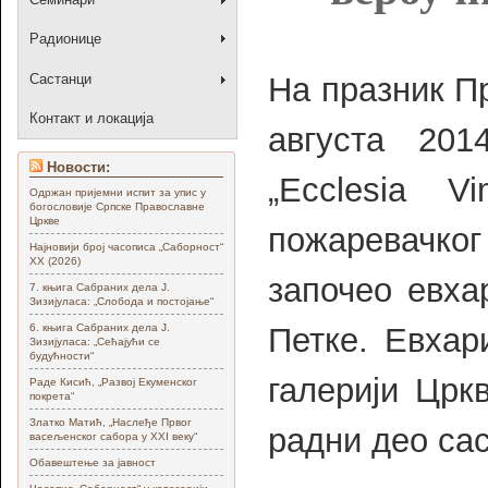
Радионице
На празник П
Састанци
Контакт и локација
августа 201
Новости:
„Ecclesia V
Одржан пријемни испит за упис у
богословије Српске Православне
Цркве
пожаревачког
Најновији број часописа „Саборност“
XX (2026)
започео евха
7. књига Сабраних дела Ј.
Зизијуласа: „Слобода и постојање“
Петке. Евхар
6. књига Сабраних дела Ј.
Зизијуласа: „Сећајући се
будућности“
галерији Црк
Раде Кисић, „Развој Екуменског
покрета“
Златко Матић, „Наслеђе Првог
радни део са
васељенског сабора у XXI веку“
Обавештење за јавност