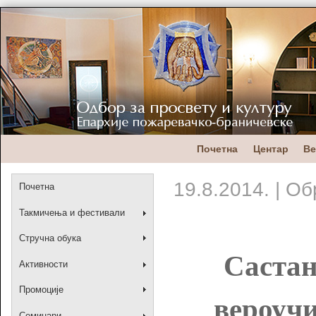
Почетна
Центар
Ве
19.8.2014. | О
Почетна
Такмичења и фестивали
Стручна обука
Састан
Активности
Промоције
вероучи
Семинари