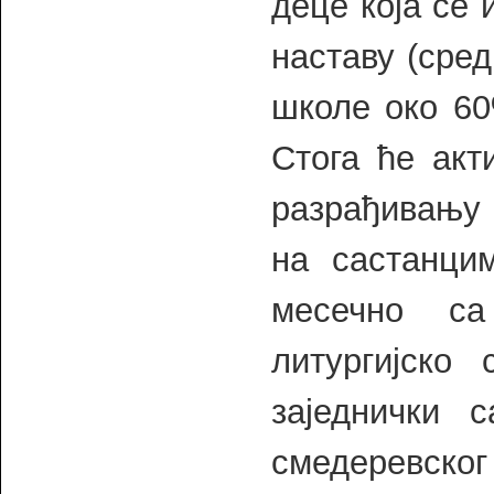
деце која се 
наставу (сре
школе око 60
Стога ће акт
разрађивању 
на састанци
месечно с
литургијско
заједнички 
смедеревског 