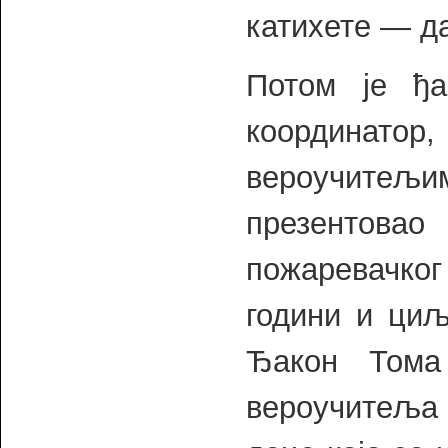
катихете — д
Потом је ђа
координа
вероучитељи
презентовао
пожаревачког
години и циљ
Ђакон Тома
вероучитеља 